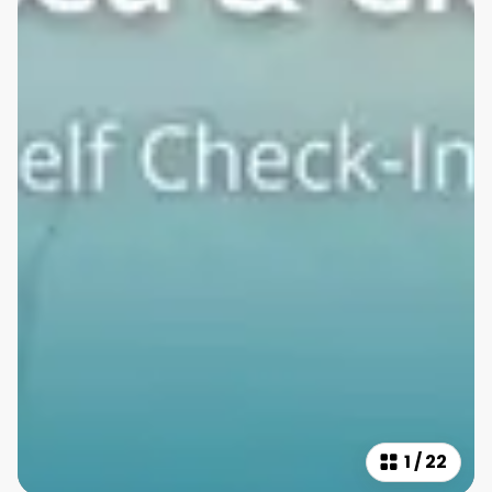
1
/
22